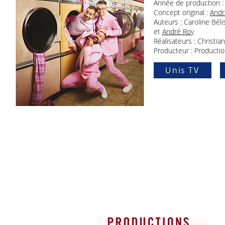
Année de production :
Concept original :
Andr
Auteurs : Caroline Bél
et
André Roy
Réalisateurs : Christia
Producteur : Productio
Unis TV