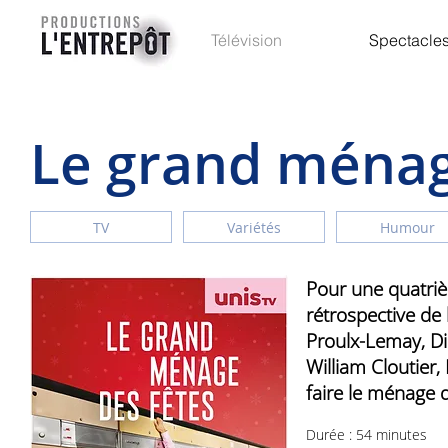
Accueil
Télévision
Spectacle
Le grand ménag
TV
Variétés
Humour
Pour une quatri
rétrospective de
Proulx-Lemay, Di
William Cloutier,
faire le ménage d
Durée : 54 minutes