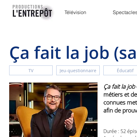
Accueil
Télévision
Spectacle
Ça fait la job (s
TV
Jeu-questionnaire
Éducatif
Ça fait la job
métiers et de
connues mett
afin de prouv
Durée : 52 épi